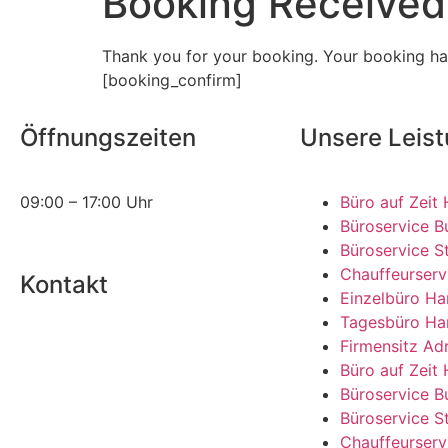
Booking Received
Thank you for your booking. Your booking ha
[booking_confirm]
Öffnungszeiten
Unsere Leis
09:00 – 17:00 Uhr
Büro auf Zeit
Büroservice B
Büroservice S
Chauffeurser
Kontakt
Einzelbüro H
Tagesbüro H
office@bueroservice-
Firmensitz Ad
hamburg24.de
Büro auf Zeit
+49 (0) 4141 788 68 94
Büroservice B
Büroservice S
Chauffeurser