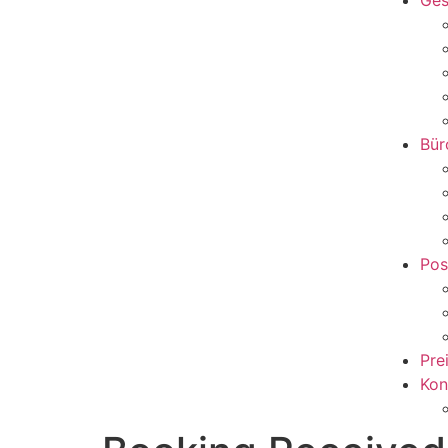
Ges
Bür
Pos
Pre
Kon