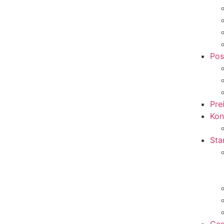
Pos
Pre
Kon
Sta